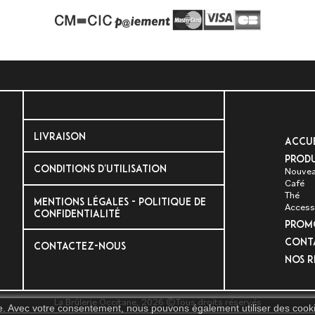
LIVRAISON
Accue
Produ
CONDITIONS D'UTILISATION
Nouvea
Café
Thé
MENTIONS LÉGALES - POLITIQUE DE
Access
CONFIDENTIALITÉ
PROM
Cont
CONTACTEZ-NOUS
Nos R
La Brûlerie Occitane, 2026 ©Tous droits réservés
ite. Avec votre consentement, nous pouvons également utiliser des cooki