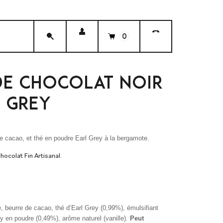
0
DE CHOCOLAT NOIR
L GREY
de cacao, et thé en poudre Earl Grey à la bergamote.
hocolat Fin Artisanal.
, beurre de cacao, thé d’Earl Grey (0,99%), émulsifiant
ey en poudre (0,49%), arôme naturel (vanille).
Peut