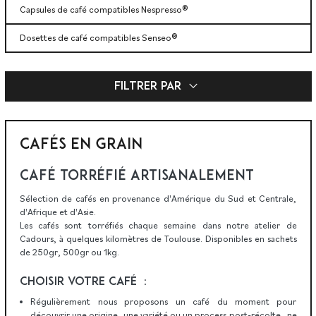
Capsules de café compatibles Nespresso®
Dosettes de café compatibles Senseo®
expand_more
Filtrer par
CAFÉS EN GRAIN
CAFÉ TORRÉFIÉ ARTISANALEMENT
Sélection de cafés en provenance d'Amérique du Sud et Centrale,
d'Afrique et d'Asie.
Les cafés sont torréfiés chaque semaine dans notre atelier de
Cadours, à quelques kilomètres de Toulouse. Disponibles en sachets
de 250gr, 500gr ou 1kg.
CHOISIR VOTRE CAFÉ :
Régulièrement nous proposons un café du moment pour
découvrir une origine, une variété ou un process post-récolte...ne