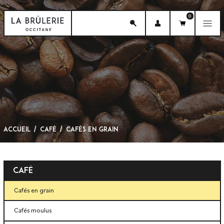
0
menu
Accueil
Café
Cafés en grain
Café
Cafés en grain
Cafés moulus