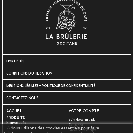
LIVRAISON
CONDITIONS D'UTILISATION
MENTIONS LÉGALES - POLITIQUE DE CONFIDENTIALITÉ
CONTACTEZ-NOUS
Accueil
VOTRE COMPTE
Produits
Suivi de commande
Nouveautés
Connexion
Café
Nous utilisons des cookies essentiels pour faire
Créez votre compte
Thé