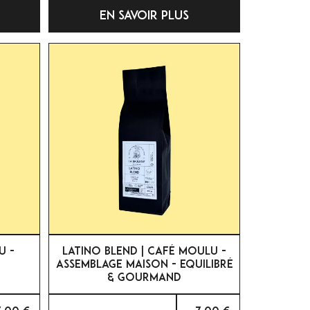
EN SAVOIR PLUS

APERÇU RAPIDE
U -
LATINO BLEND | CAFÉ MOULU -
ASSEMBLAGE MAISON - EQUILIBRÉ
& GOURMAND