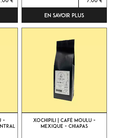
7,00 €
7,00 €
EN SAVOIR PLUS

APERÇU RAPIDE
 -
XOCHIPILI | CAFÉ MOULU -
ENTRAL
MEXIQUE - CHIAPAS