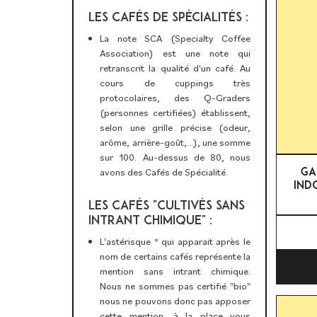
LES CAFÉS DE SPÉCIALITÉS :
La note SCA (Specialty Coffee
Association) est une note qui
retranscrit la qualité d'un café. Au
cours de cuppings très
protocolaires, des Q-Graders
(personnes certifiées) établissent,
selon une grille précise (odeur,
arôme, arrière-goût,...), une somme
sur 100. Au-dessus de 80, nous
GA
avons des Cafés de Spécialité.
IND
LES CAFÉS "CULTIVÉS SANS
INTRANT CHIMIQUE" :
L'astérisque * qui apparait après le
nom de certains cafés représente la
mention sans intrant chimique.
Nous ne sommes pas certifié "bio"
nous ne pouvons donc pas apposer
cette mention, à la place vous