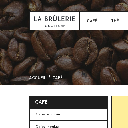
CAFÉ
THÉ
Accueil
Café
Café
Cafés en grain
Cafés moulus