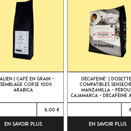


APERÇU RAPIDE
APERÇU RAPIDE
TALIEN | CAFÉ EN GRAIN -
DÉCAFÉINÉ* | DOSETT
SEMBLAGE CORSÉ 100%
COMPATIBLES SENSEO®
ARABICA
MANZANILLA - PÉROU
CAJAMARCA - DÉCAFÉINÉ À
6,00 €
EN SAVOIR PLUS
EN SAVOIR PLUS