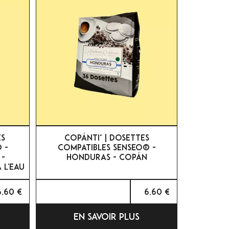

APERÇU RAPIDE
ES
COPÁNTI* | DOSETTES
 -
COMPATIBLES SENSEO® -
 -
HONDURAS - COPÁN
 L'EAU
6,60 €
6,60 €
EN SAVOIR PLUS