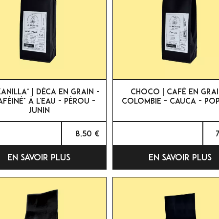


APERÇU RAPIDE
APERÇU RAPIDE
NILLA* | DÉCA EN GRAIN -
CHOCO | CAFÉ EN GRAI
FÉINÉ* À L'EAU - PÉROU -
COLOMBIE - CAUCA - PO
JUNIN
8,50 €
EN SAVOIR PLUS
EN SAVOIR PLUS