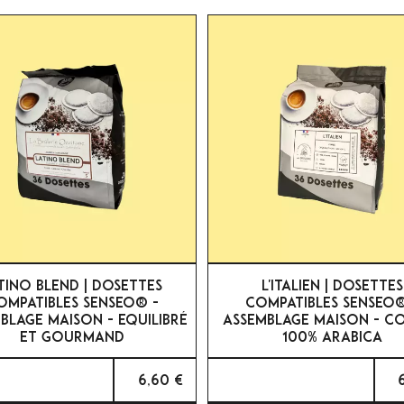


APERÇU RAPIDE
APERÇU RAPIDE
TINO BLEND | DOSETTES
L'ITALIEN | DOSETTES
OMPATIBLES SENSEO® -
COMPATIBLES SENSEO®
BLAGE MAISON - EQUILIBRÉ
ASSEMBLAGE MAISON - CO
ET GOURMAND
100% ARABICA
6,60 €