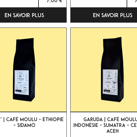
7,00 €
EN SAVOIR PLUS
EN SAVOIR PLUS


APERÇU RAPIDE
APERÇU RAPIDE
* | CAFÉ MOULU - ETHIOPIE
GARUDA | CAFÉ MOULU
- SIDAMO
INDONÉSIE - SUMATRA - C
ACEH