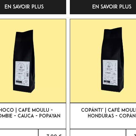
EN SAVOIR PLUS
EN SAVOIR PLUS


APERÇU RAPIDE
APERÇU RAPIDE
HOCO | CAFÉ MOULU -
COPÁNTI* | CAFÉ MOUL
MBIE - CAUCA - POPAYAN
HONDURAS - COPÁN