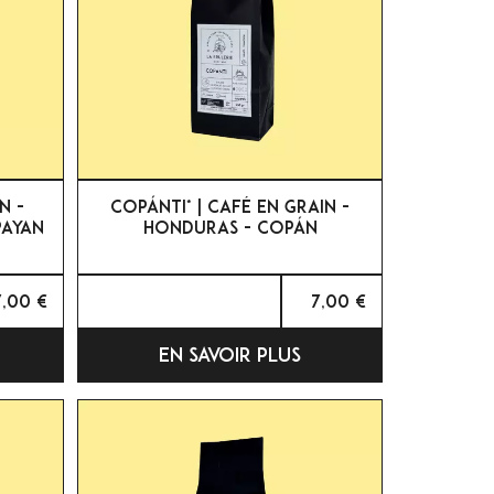

APERÇU RAPIDE
N -
COPÁNTI* | CAFÉ EN GRAIN -
PAYAN
HONDURAS - COPÁN
7,00 €
7,00 €
EN SAVOIR PLUS