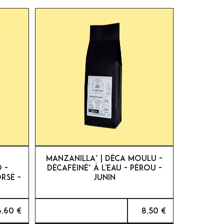

APERÇU RAPIDE
MANZANILLA* | DÉCA MOULU -
 -
DÉCAFÉINÉ* À L'EAU - PÉROU -
RSÉ -
JUNIN
6,60 €
8,50 €