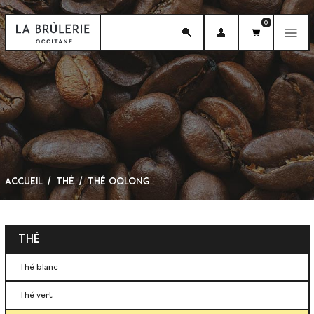
0
menu
Accueil
Thé
Thé Oolong
Thé
Thé blanc
Thé vert