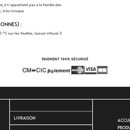
 il n’appartient pas à la famille des
x, très tonique.
ONNES) :
°C sur les feuilles, laisser infuser 3
PAIEMENT 100% SÉCURISÉ
LIVRAISON
Accue
Produ